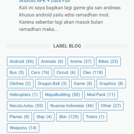
Android APK + Data Full
Kali ini saya bagikan lagi game gta san andreas
khusus android yaitu edisi ramadhan mod.
Karena sebentar lagi akan masuk bulan
ramadhan maka...
LABEL BLOG
Android
(60)
Animals
(6)
Anime
(37)
Bikes
(23)
Bus
(5)
Cars
(76)
Circuit
(6)
Cleo
(118)
Clothes
(2)
Dragon Ball
(3)
Game
(8)
Graphics
(8)
Helicopters
(1)
MapsBuilding
(50)
Mod Pack
(11)
NarutoJutsu
(55)
Nuansa Indonesia
(46)
Other
(27)
Planes
(8)
Ship
(4)
Skin
(129)
Trains
(1)
Weapons
(14)