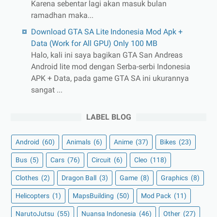
Karena sebentar lagi akan masuk bulan
ramadhan maka...
Download GTA SA Lite Indonesia Mod Apk +
Data (Work for All GPU) Only 100 MB
Halo, kali ini saya bagikan GTA San Andreas
Android lite mod dengan Serba-serbi Indonesia
APK + Data, pada game GTA SA ini ukurannya
sangat ...
LABEL BLOG
Android
(60)
Animals
(6)
Anime
(37)
Bikes
(23)
Bus
(5)
Cars
(76)
Circuit
(6)
Cleo
(118)
Clothes
(2)
Dragon Ball
(3)
Game
(8)
Graphics
(8)
Helicopters
(1)
MapsBuilding
(50)
Mod Pack
(11)
NarutoJutsu
(55)
Nuansa Indonesia
(46)
Other
(27)