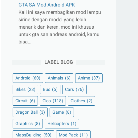
GTA SA Mod Android APK
Kali ini saya membagikan mod lampu
sirine dengan model yang lebih
menarik dan keren, mod ini khusus
untuk gta san andreas android, kamu
bisa...
LABEL BLOG
Android
(60)
Animals
(6)
Anime
(37)
Bikes
(23)
Bus
(5)
Cars
(76)
Circuit
(6)
Cleo
(118)
Clothes
(2)
Dragon Ball
(3)
Game
(8)
Graphics
(8)
Helicopters
(1)
MapsBuilding
(50)
Mod Pack
(11)