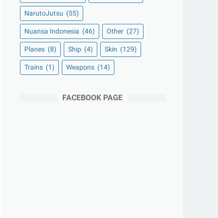
NarutoJutsu
(55)
Nuansa Indonesia
(46)
Other
(27)
Planes
(8)
Ship
(4)
Skin
(129)
Trains
(1)
Weapons
(14)
FACEBOOK PAGE