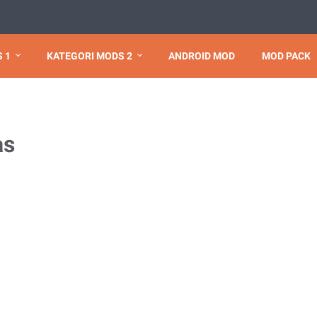
 1
KATEGORI MODS 2
ANDROID MOD
MOD PACK
as