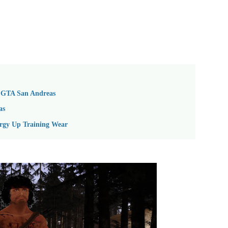
) GTA San Andreas
as
ergy Up Training Wear