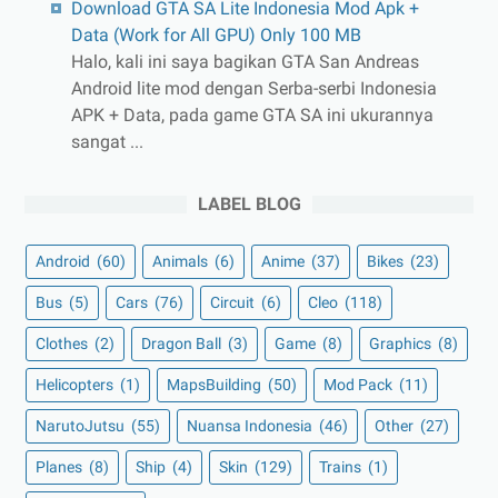
Download GTA SA Lite Indonesia Mod Apk +
Data (Work for All GPU) Only 100 MB
Halo, kali ini saya bagikan GTA San Andreas
Android lite mod dengan Serba-serbi Indonesia
APK + Data, pada game GTA SA ini ukurannya
sangat ...
LABEL BLOG
Android
(60)
Animals
(6)
Anime
(37)
Bikes
(23)
Bus
(5)
Cars
(76)
Circuit
(6)
Cleo
(118)
Clothes
(2)
Dragon Ball
(3)
Game
(8)
Graphics
(8)
Helicopters
(1)
MapsBuilding
(50)
Mod Pack
(11)
NarutoJutsu
(55)
Nuansa Indonesia
(46)
Other
(27)
Planes
(8)
Ship
(4)
Skin
(129)
Trains
(1)