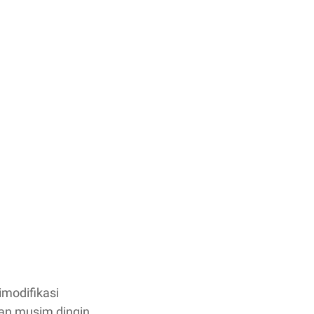
imodifikasi
an musim dingin