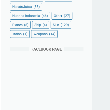
NarutoJutsu
(55)
Nuansa Indonesia
(46)
Other
(27)
Planes
(8)
Ship
(4)
Skin
(129)
Trains
(1)
Weapons
(14)
FACEBOOK PAGE