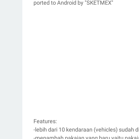
ported to Android by "SKETMEX"
Features:
-lebih dari 10 kendaraan (vehicles) sudah d
-menambah pakaian yang baru yaitu pakai