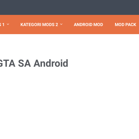
 1
KATEGORI MODS 2
ANDROID MOD
MOD PACK
 GTA SA Android