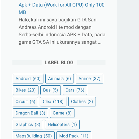
Apk + Data (Work for All GPU) Only 100
MB
Halo, kali ini saya bagikan GTA San
Andreas Android lite mod dengan
Serba-serbi Indonesia APK + Data, pada
game GTA SA ini ukurannya sangat ...
LABEL BLOG
Android
(60)
Animals
(6)
Anime
(37)
Bikes
(23)
Bus
(5)
Cars
(76)
Circuit
(6)
Cleo
(118)
Clothes
(2)
Dragon Ball
(3)
Game
(8)
Graphics
(8)
Helicopters
(1)
MapsBuilding
(50)
Mod Pack
(11)